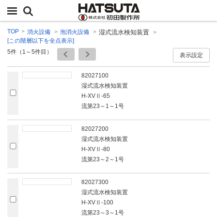
TOP
消火設備
泡消火設備
湿式流水検知装置
[この階層以下を全点表示]
5
件（1～5件目）
表示設定
82027100
湿式流水検知装置
H-XVⅡ‐65
流第23～1～1号
82027200
湿式流水検知装置
H-XVⅡ‐80
流第23～2～1号
82027300
湿式流水検知装置
H-XVⅡ‐100
流第23～3～1号