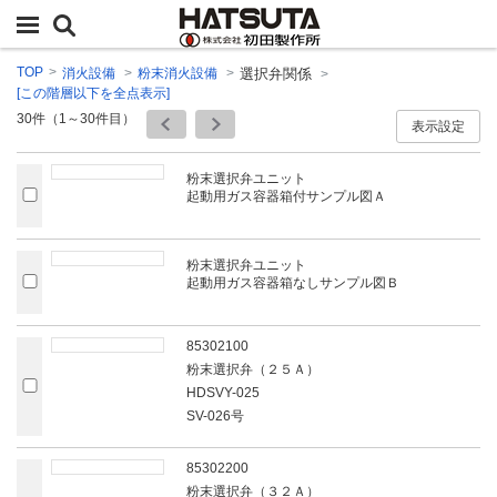
TOP
消火設備
粉末消火設備
選択弁関係
[この階層以下を全点表示]
30
件（1～30件目）
表示設定
粉末選択弁ユニット
起動用ガス容器箱付サンプル図Ａ
粉末選択弁ユニット
起動用ガス容器箱なしサンプル図Ｂ
85302100
粉末選択弁（２５Ａ）
HDSVY-025
SV-026号
85302200
粉末選択弁（３２Ａ）