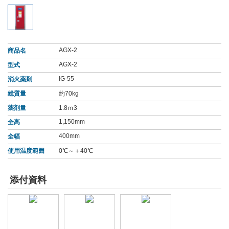
AGX-2
商品名
AGX-2
型式
IG-55
消火薬剤
総質量
約70kg
薬剤量
1.8ｍ3
1,150mm
全高
400mm
全幅
使用温度範囲
0℃～＋40℃
添付資料