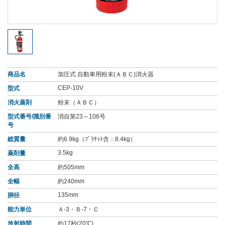
商品名
加圧式 自動車用粉末(ＡＢＣ)消火器
CEP-10V
型式
消火薬剤
粉末（ＡＢＣ）
型式番号/識別番
消自第23～106号
号
総質量
約6.9kg（ﾌﾞﾗｹｯﾄ含：8.4kg）
3.5kg
薬剤量
全高
約505mm
全幅
約240mm
135mm
胴径
能力単位
Ａ-3・Ｂ-7・Ｃ
放射時間
約17秒(20℃)