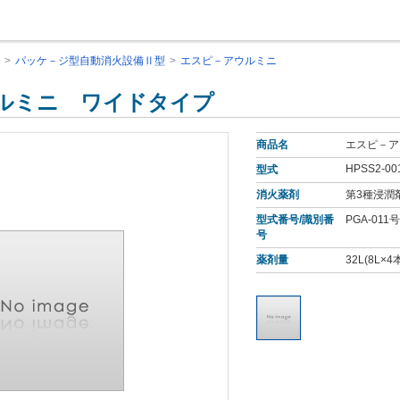
パッケ－ジ型自動消火設備Ⅱ型
エスピ－アウルミニ
ルミニ ワイドタイプ
商品名
エスピ－ア
HPSS2-00
型式
消火薬剤
第3種浸潤
型式番号/識別番
PGA-011号
号
薬剤量
32L(8L×4