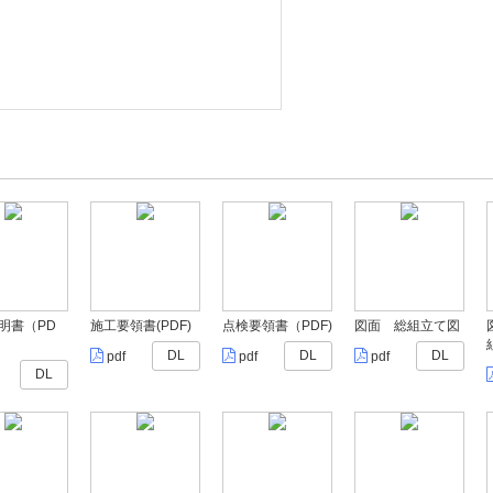
明書（PD
施工要領書(PDF)
点検要領書（PDF)
図面 総組立て図
DL
DL
DL
pdf
pdf
pdf
DL