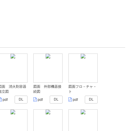
図面 消火剤容器
図面 外部機器接
図面フロ－チャ－
組立図
続図
ト
DL
DL
DL
pdf
pdf
pdf