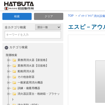
TOP
ﾊﾟｯｹｰｼﾞﾀｲﾌﾟ消火設備
検索
クリア
エスピ－アウ
全カテゴリ検索
カテゴリ検索
階層検索
業務用消火器【新規格】
業務用消火器【旧規格】
船舶用消火器
その他放射器
一般家庭用消火機器
訓練・備蓄用機器
消火器設置台・格納箱・ブラケッ
ト