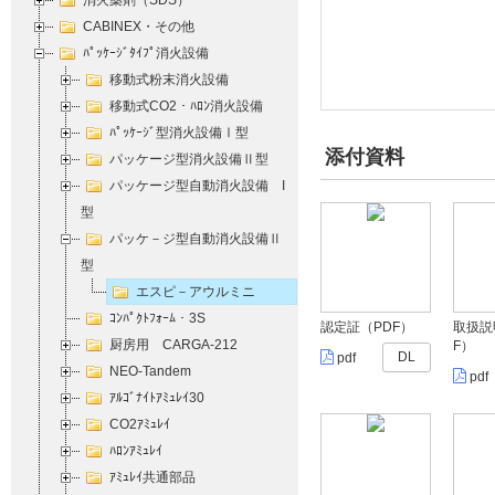
消火薬剤（SDS）
CABINEX・その他
ﾊﾟｯｹｰｼﾞﾀｲﾌﾟ消火設備
移動式粉末消火設備
移動式CO2・ﾊﾛﾝ消火設備
ﾊﾟｯｹｰｼﾞ型消火設備Ⅰ型
添付資料
パッケージ型消火設備Ⅱ型
パッケージ型自動消火設備 I
型
パッケ－ジ型自動消火設備Ⅱ
型
エスピ－アウルミニ
ｺﾝﾊﾟｸﾄﾌｫｰﾑ・3S
認定証（PDF）
取扱説
厨房用 CARGA-212
F）
DL
pdf
NEO-Tandem
pdf
ｱﾙｺﾞﾅｲﾄｱﾐｭﾚｲ30
CO2ｱﾐｭﾚｲ
ﾊﾛﾝｱﾐｭﾚｲ
ｱﾐｭﾚｲ共通部品