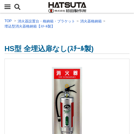
TOP
消火器設置台・格納箱・ブラケット
消火器格納箱
埋込型消火器格納箱【ｽﾁｰﾙ製】
HS型 全埋込扉なし(ｽﾁｰﾙ製)