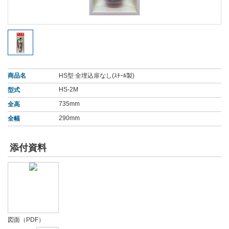
商品名
HS型 全埋込扉なし(ｽﾁｰﾙ製)
HS-2M
型式
735mm
全高
290mm
全幅
添付資料
図面（PDF）