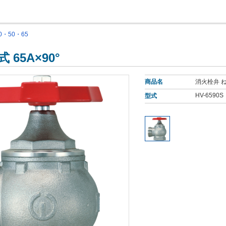
0・50・65
65A×90°
商品名
消火栓弁 ねじ
HV-6590S
型式