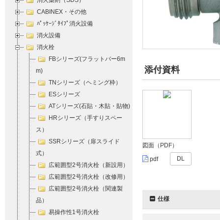
消火薬剤（SDS）
CABINEX・その他
ﾊﾟｯｹｰｼﾞﾀｲﾌﾟ消火設備
消火設備
消火栓
FBシリーズ(フラットバー6m
添付資料
m)
TNシリーズ（ヘミング枠）
ESシリーズ
ATシリーズ(石貼・木貼・貼物)
HRシリーズ（手すりスペー
ス）
SSRシリーズ（扉スライド
図面（PDF）
式）
DL
pdf
広範囲型2号消火栓（新設用）
広範囲型2号消火栓（改修用）
広範囲型2号消火栓（関連製
仕様
品）
易操作性1号消火栓