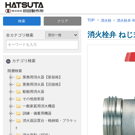
TOP
消火栓
消火栓弁 4
検索
クリア
消火栓弁 ねじ式 
全カテゴリ検索
カテゴリ検索
階層検索
業務用消火器【新規格】
業務用消火器【旧規格】
船舶用消火器
その他放射器
一般家庭用消火機器
訓練・備蓄用機器
消火器設置台・格納箱・ブラケッ
ト