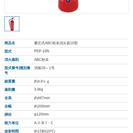
商品名
蓄圧式ABC粉末消火器10型
PEP-10N
型式
消火薬剤
ABC粉末
型式番号/識別番
消第29～1号
号
総質量
約4.8ｋｇ
3.0kg
薬剤量
全高
約467mm
全幅
約200mm
φ120mm
胴径
能力単位
A-3･B-7・C
放射時間
約15秒(20℃)