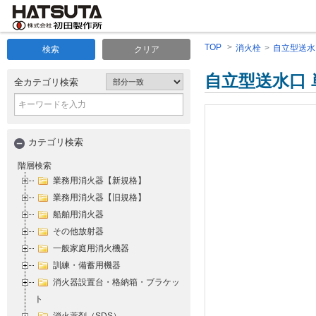
TOP
消火栓
自立型送水
検索
クリア
自立型送水口
全カテゴリ検索
カテゴリ検索
階層検索
業務用消火器【新規格】
業務用消火器【旧規格】
船舶用消火器
その他放射器
一般家庭用消火機器
訓練・備蓄用機器
消火器設置台・格納箱・ブラケッ
ト