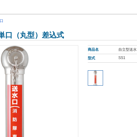
口
 単口（丸型）差込式
商品名
自立型送水
SS1
型式