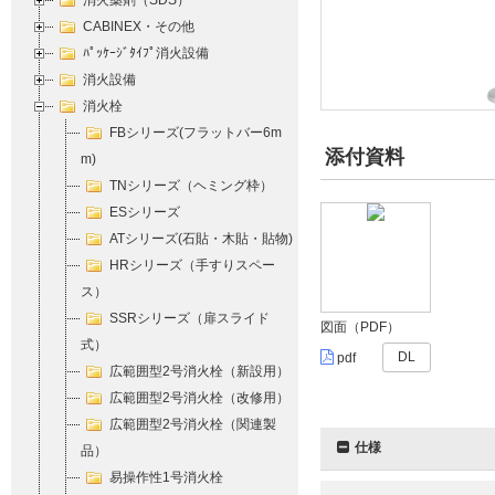
消火薬剤（SDS）
CABINEX・その他
ﾊﾟｯｹｰｼﾞﾀｲﾌﾟ消火設備
消火設備
消火栓
FBシリーズ(フラットバー6m
添付資料
m)
TNシリーズ（ヘミング枠）
ESシリーズ
ATシリーズ(石貼・木貼・貼物)
HRシリーズ（手すりスペー
ス）
SSRシリーズ（扉スライド
図面（PDF）
式）
DL
pdf
広範囲型2号消火栓（新設用）
広範囲型2号消火栓（改修用）
広範囲型2号消火栓（関連製
仕様
品）
易操作性1号消火栓