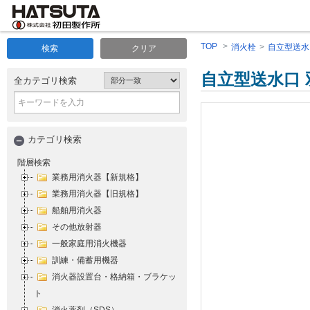
TOP
消火栓
自立型送水
検索
クリア
自立型送水口
全カテゴリ検索
カテゴリ検索
階層検索
業務用消火器【新規格】
業務用消火器【旧規格】
船舶用消火器
その他放射器
一般家庭用消火機器
訓練・備蓄用機器
消火器設置台・格納箱・ブラケッ
ト