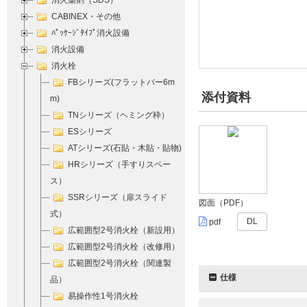
消火薬剤（SDS）
CABINEX・その他
ﾊﾟｯｹｰｼﾞﾀｲﾌﾟ消火設備
消火設備
消火栓
FBシリーズ(フラットバー6m
添付資料
m)
TNシリーズ（ヘミング枠）
ESシリーズ
ATシリーズ(石貼・木貼・貼物)
HRシリーズ（手すりスペー
ス）
SSRシリーズ（扉スライド
図面（PDF）
式）
DL
pdf
広範囲型2号消火栓（新設用）
広範囲型2号消火栓（改修用）
広範囲型2号消火栓（関連製
仕様
品）
易操作性1号消火栓