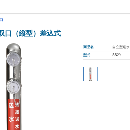
口
 双口（縦型）差込式
商品名
自立型送水
SS2Y
型式