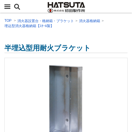
TOP
消火器設置台・格納箱・ブラケット
消火器格納箱
埋込型消火器格納箱【ｽﾁｰﾙ製】
半埋込型用耐火ブラケット