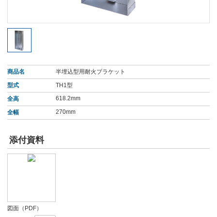
商品名
半埋込型用耐火ブラケット
型式
TH1型
618.2mm
全高
270mm
全幅
添付資料
図面（PDF）